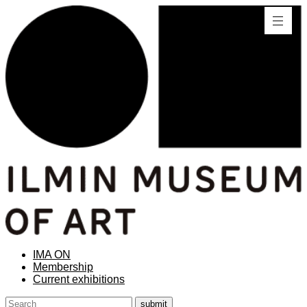
IMA ON
Membership
Current exhibitions