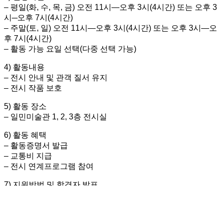
– 평일(화, 수, 목, 금) 오전 11시―오후 3시(4시간) 또는 오후 3
시─오후 7시(4시간)
– 주말(토, 일) 오전 11시―오후 3시(4시간) 또는 오후 3시―오
후 7시(4시간)
– 활동 가능 요일 선택(다중 선택 가능)
4) 활동내용
– 전시 안내 및 관객 질서 유지
– 전시 작품 보호
5) 활동 장소
– 일민미술관 1, 2, 3층 전시실
6) 활동 혜택
– 활동증명서 발급
– 교통비 지급
– 전시 연계프로그램 참여
7) 지원방법 및 합격자 발표
– 문화품앗e 웹사이트에서 지원
바로가기 링크
– 첨부파일의 ‘[일민미술관] 2022년 제9기 봉사단 지원서’ 작
성하여 온라인 신청