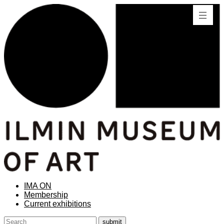
IMA ON
Membership
Current exhibitions