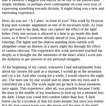
simply meditate, or perhaps even contemplate on your own way of
expressing something towards divinity. It might bring you a new and
interesting experience.
Here, do you see <A Cabin> in front of you? This work by Hoyeon
Kang uses scotopic adaptation as one of its necessary tools. As your
eyes get used to the dark, they can capture the effect of the light
better. Only one person is allowed at a time to go inside this dark
room, so if there’s someone already ahead of you, please wait upon
entering.
The lights and the objects standing from outside will
altogether create an illusion of a starry night sky through the effect
of camera obscura. The experience this work presented touched me
deeply as it brought me the memories of the times when I went into
the darkness to get answers to my personal struggles.
At the beginning of my career, whenever I had unexplainable fears
about my chosen life path as a shaman, I would go to the mountain
and cry a lot. And after crying for a while, I would observe the night
sky. The stars one by one would start to shine into my eyes and it
comforted me a lot. The work made me go back to those moments
once again.
This experience, after all, was possible because I held
the tears in the middle of my loneliness to look up for a moment into
the dark. I hope you could feel comfort rather than fear. A dark
forest can be a location of fear for some people, but once you realize
that the fear cannot harm you, the moon and the stars in the night