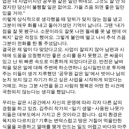
업은 내 사업이지만 공무원 같은 일만 하네요. 그것도 잘 안 되
겠지만 당신이 불행할 일은 없어요. 가을 즈음 되면 좋은 일만
있을 거야.”
이렇게 상식적으로 생각했을 때 앞뒤가 맞지 않는 점을 냈고
그분이 매우 화를 내고 돌아가셨던 기억이 납니다. 그땐 ‘내가
점을 잘 못 봤구나. 소문이라도 잘못 나면 월세를 못 낼 텐데 어
쩌지’ 같은 걱정도 했어요. 그렇게 불안에 떨고 나서 추석 즈음
그분이 전화를 한 통 주셨답니다.
결국은 제 말이 다 맞았다고요. 사업이 잘되지 않아 남편과 시
댁에 도움을 요청했지만 좋은 소리를 듣지 못했고, 큰 싸움이
있고 난 뒤 빠른 속도로 이혼하게 되었다더군요. 반전은 날벼
락을 맞은 일에 대해 주변에 하소연하니 십시일반으로 투자해
주는 이들이 생겨 지루했던 ‘공무원 같은 일’에서 벗어나 남의
눈치 보지 않고 자기가 하고 싶은 사업을 시작하게 되었다는
거예요. 저는 그분 사연을 듣고 사람의 행복은 어떤 한 사건에
국한되지 않는다는 생각을 했답니다.
우리는 같은 시공간에서 자신의 운명에 따라 각자 다른 삶의
경험을 하고 있죠. 김주리 작가의 <일기 생멸> 사용된 나뭇가
지들은 대부도에서 가지고 온 것이라고 합니다. 섬의 환경은
육지와 다르지요? 기후는 변덕스럽고 땅은 거칠어 먹을만한
식물을 파종하고 열매를 맺게 만드는 일도 어렵고 바다와 마주