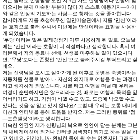
저는 올해로 신령님을 모신 지 3년 차로 신령님께나 신당에 찾
아오시는 분께 미숙한 부분이 많아 저 스스로 애동기자―아이
와 같은 입장의 기도하는 사람―로 청하는 것을 좋아합니다.
감사하게도 저를 초청해주신 일민미술관에서 저를 ‘만신’이라
는 호칭으로 불러 주셔서 이번에는 만신이라는 표현을 사용하
게 되었습니다.
‘무당’이라는 말은 일제강점기 이후 사용하게 된 말로, 오늘날
에는 ‘만신’이라는 호칭이 더 적절하다고 생각합니다. 혹시 여
러분께서 저의 동료나 선배, 선생을 마주하실 일이 있으시다
면, ‘무당’보다는 존칭인 ‘만신’으로 불러주시길 부탁드리고 싶
네요.
저는 신령님을 모시고 살아가게 된 이후로 운명은 숙명이라는
자동차를 선물로 받아 나 자신의 의지대로 여행을 하는 과정이
라고 생각하게 되었습니다. 차를 타고 여행을 떠날 때 우리는
여정이 순탄하지만은 않으리라는 것, 때로는 여행의 목적을 잃
어버리기도 하고, 거점이 바뀔 수도 있고, 도중에 낙오할 수도
있다는 것을 잘 알고 있지 않나요? 그럴 때 우리는 보통 내비게
이션과 인터넷을 통해 도움을 받지요. 저는 그러한 행위를 ‘점
―포춘텔링’이라고 생각합니다.
미숙한 인간인 제가 신령님의 복으로 인연이 닫는 분께는 그분
의 내비게이션이 되거나 인터넷 검색창이 되기도 하는 일을 하
고 있네요. 인간이니까 완벽한 툴이 될 수는 없겠지만 그래도