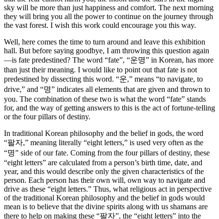
sky will be more than just happiness and comfort. The next morning
they will bring you all the power to continue on the journey through
the vast forest. I wish this work could encourage you this way.
Well, here comes the time to turn around and leave this exhibition
hall. But before saying goodbye, I am throwing this question again
—is fate predestined? The word “fate”, “운명” in Korean, has more
than just their meaning. I would like to point out that fate is not
predestined by dissecting this word. “운,” means “to navigate, to
drive,” and “명” indicates all elements that are given and thrown to
you. The combination of these two is what the word “fate” stands
for, and the way of getting answers to this is the act of fortune-telling
or the four pillars of destiny.
In traditional Korean philosophy and the belief in gods, the word
“팔자,” meaning literally “eight letters,” is used very often as the
“명” side of our fate. Coming from the four pillars of destiny, these
“eight letters” are calculated from a person’s birth time, date, and
year, and this would describe only the given characteristics of the
person. Each person has their own will, own way to navigate and
drive as these “eight letters.” Thus, what religious act in perspective
of the traditional Korean philosophy and the belief in gods would
mean is to believe that the divine spirits along with us shamans are
there to help on making these “팔자”, the “eight letters” into the