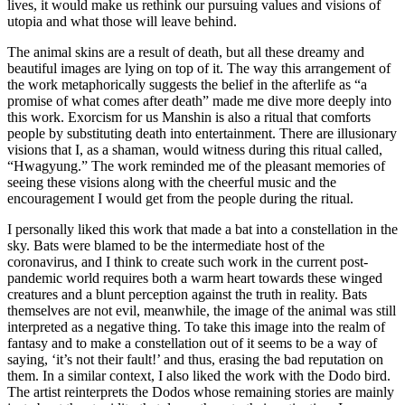
lives, it would make us rethink our pursuing values and visions of
utopia and what those will leave behind.
The animal skins are a result of death, but all these dreamy and
beautiful images are lying on top of it. The way this arrangement of
the work metaphorically suggests the belief in the afterlife as “a
promise of what comes after death” made me dive more deeply into
this work. Exorcism for us Manshin is also a ritual that comforts
people by substituting death into entertainment. There are illusionary
visions that I, as a shaman, would witness during this ritual called,
“Hwagyung.” The work reminded me of the pleasant memories of
seeing these visions along with the cheerful music and the
encouragement I would get from the people during the ritual.
I personally liked this work that made a bat into a constellation in the
sky. Bats were blamed to be the intermediate host of the
coronavirus, and I think to create such work in the current post-
pandemic world requires both a warm heart towards these winged
creatures and a blunt perception against the truth in reality. Bats
themselves are not evil, meanwhile, the image of the animal was still
interpreted as a negative thing. To take this image into the realm of
fantasy and to make a constellation out of it seems to be a way of
saying, ‘it’s not their fault!’ and thus, erasing the bad reputation on
them. In a similar context, I also liked the work with the Dodo bird.
The artist reinterprets the Dodos whose remaining stories are mainly