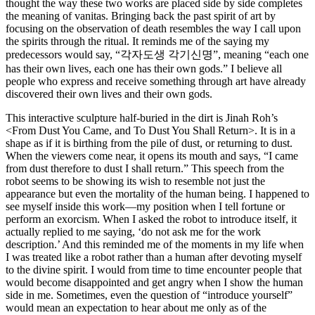
thought the way these two works are placed side by side completes
the meaning of vanitas. Bringing back the past spirit of art by
focusing on the observation of death resembles the way I call upon
the spirits through the ritual. It reminds me of the saying my
predecessors would say, “각자도생 각기신명”, meaning “each one
has their own lives, each one has their own gods.” I believe all
people who express and receive something through art have already
discovered their own lives and their own gods.
This interactive sculpture half-buried in the dirt is Jinah Roh’s
<From Dust You Came, and To Dust You Shall Return>. It is in a
shape as if it is birthing from the pile of dust, or returning to dust.
When the viewers come near, it opens its mouth and says, “I came
from dust therefore to dust I shall return.” This speech from the
robot seems to be showing its wish to resemble not just the
appearance but even the mortality of the human being. I happened to
see myself inside this work—my position when I tell fortune or
perform an exorcism. When I asked the robot to introduce itself, it
actually replied to me saying, ‘do not ask me for the work
description.’ And this reminded me of the moments in my life when
I was treated like a robot rather than a human after devoting myself
to the divine spirit. I would from time to time encounter people that
would become disappointed and get angry when I show the human
side in me. Sometimes, even the question of “introduce yourself”
would mean an expectation to hear about me only as of the