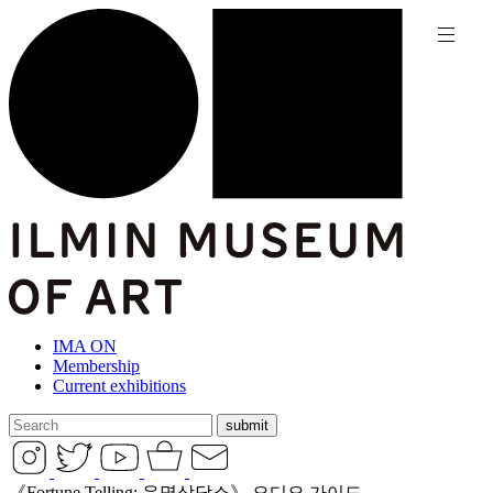
IMA ON
Membership
Current exhibitions
《Fortune Telling: 운명상담소》 오디오 가이드