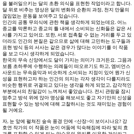
을 불러일으키는 달의 초환 의식을 표현한 작업이라고 합니다.
달 위로 비추는 영상은 달의 변화와 순환의 과정, 천지 만물의
끊임없는 운동을 보여주고 있습니다.
인간의 공통 무의식에 관한 책을 생각하게 되었는데요. 어느
종교를 막론하고 종교의 틀 내에서 소비되는 신화들은 같은 서
사를 가지고 있어요. 또한, 서로 접촉할 수 없는 거리를 두고 있
더라도 인간의 본질은 같으므로 삶에 대해 고민하는 도구들과
표현 방식 등의 서사는 같은 경우가 많다는 이야기를 이 작품
을 보고 다시 생각하게 되었습니다.
한국의 무속 신앙에서도 달이 가지는 의미가 크거든요. 그믐과
보름 초하루에 수행하는 의례들이 떠오르기도 하고, 엠비언스
사운드는 무속음악과 비슷하게 소비되는 지점이 있어 뭔가 신
성을 표현하고자 하는 인간의 의지는 각자 생각이 다를지라도
비슷한 행위로 귀결되고 있다는 생각을 하게 되었고, 감각적인
부분에서의 친밀감이 느껴져서 좋았습니다. 전시 관람을 잠시
멈추고 방석 위에 앉아 명상을 해보셔도 좋고 자기만의 신성을
표현할 수 있는 방식에 대해 고찰하시는 것도 재미있는 경험이
될 거예요.
자, 눈 앞에 펼쳐진 숲속 풍경 안에 <산장>이 보이시나요? 강
호연 작가의 이 작품은 눈이 어둠에 익숙해짐에 따라 빛의 효
과를 포착할 수 있게 되는 암순응의 원리를 이용한 것이라고