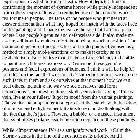
expressions revealed in front of death. How it depicts a human
confronting the moment of extreme horror while purely independent
from others’ expectations also reminded me of the moment when I
tell fortune to people. The faces of the people who just heard an
answer different than what they hoped for match with the faces I see
in this painting, and it made me realize the fact that I am in a place
where I see people’s genuine and defenseless side. It also made me
ask myself how I should comfort them being in such a position. The
common depiction of people who fight or despair is often used as a
method to simply evoke emotions or to make it catchy as an
aesthetic icon. But I believe that it’s the artist’s efficiency to be able
to paint in such honest expression. Remember these genuine
postures and facial expressions of humans. I think it will be helpful
to reflect on the fact that we can act as someone’s mirror, we can see
such faces in them and ask ourselves at that moment how we can
treat others, including the way we see ourselves, and form
connections. The priest holding a skull seems to be saying, ‘Life is
vain, live at your fullest.’ It got its motif from the vanitas paintings.
The vanitas paintings refer to a type of art that stands with the school
of nihilism and enlightenment. It aims to remind death along with
the fact that that’s just it. Flowers, a bubble, or a musical instrument
that symbolizes profane beauty are often depicted in these paintings.
While <Impermanence IV> is a straightforward work, <Calm the
Storm> stands in the line of the aesthetic as its priority. And I