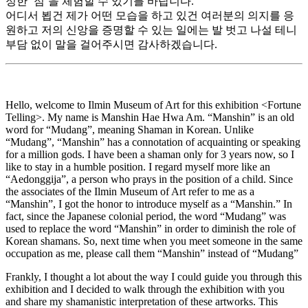
정한 ‘점’을 체험할 수 있기를 바랍니다.
어디서 뵙건 제가 어떤 모습을 하고 있건 여러분의 의지를 응
원하고 저의 신앙을 증명할 수 있는 일에는 발 벗고 나설 테니
부담 없이 말을 걸어주시면 감사하겠습니다.
Hello, welcome to Ilmin Museum of Art for this exhibition <Fortune
Telling>. My name is Manshin Hae Hwa Am. “Manshin” is an old
word for “Mudang”, meaning Shaman in Korean.
Unlike
“Mudang”, “Manshin” has a connotation of acquainting or speaking
for a million gods.
I have been a shaman only for 3 years now, so I
like to stay in a humble position. I regard myself more like an
“Aedonggija”, a person who prays in the position of a child. Since
the associates of the Ilmin Museum of Art refer to me as a
“Manshin”, I got the honor to introduce myself as a “Manshin.” In
fact, since the Japanese colonial period, the word “Mudang” was
used to replace the word “Manshin” in order to diminish the role of
Korean shamans. So, next time when you meet someone in the same
occupation as me, please call them “Manshin” instead of “Mudang”
Frankly, I thought a lot about the way I could guide you through this
exhibition and
I decided to walk through the exhibition with you
and share my shamanistic interpretation of these artworks. This