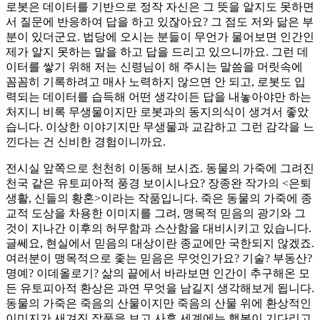
로봇은 데이터를 기반으로 정작 자신은 그 뜻을 알지도 못하면
서 질문에 반응하여 답을 하고 있잖아요? 그 점도 저와 닮은 부
분이 있더군요. 법당에 오시는 분들이 무언가 물어보면 인간인
제가 알지 못하는 말을 하고 답을 드리고 있으니까요. 그런 데
이터를 쌓기 위해 저는 신령님이 해 주시는 말씀을 머릿속에
꼼꼼히 기록하려고 매사 노력하지 않으면 안 되고, 로봇도 입
력되는 데이터를 습득해 어떤 생각이든 답을 내놓아야만 하는
처지니 비록 무생물이지만 로봇과의 동지의식이 생겨서 좋았
습니다. 이상한 이야기지만 무생물과 교감하고 그런 감각을 느
낀다는 건 신비한 경험이니까요.
전시실 앞쪽으로 천천히 이동해 보시죠. 동물의 가죽에 그려진
천국 같은 유토피아적 풍경 보이시나요? 장종완 작가의 <은퇴
생활, 신들의 황혼>이라는 작품입니다. 죽은 동물의 가죽에 종
교적 도상을 차용한 이미지를 그려, 맹목적 믿음의 광기와 그
것이 지나간 이후의 허무함과 스산함을 대비시키고 있습니다.
글쎄요, 현실에서 믿음의 대상이란 종교에만 국한되지 않겠죠.
여러분이 맹목적으로 좇는 믿음은 무엇인가요? 기술? 부동산?
명예? 이데올로기? 삶의 끝에서 바라보면 인간이 추구해온 모
든 유토피아적 환상은 과연 무엇을 남길지 생각해보게 됩니다.
동물의 가죽은 죽음의 산물이지만 죽음의 산물 위에 환상적인
이미지가 새겨진 작품을 보고 사후 세계에는 행복이 기다리고