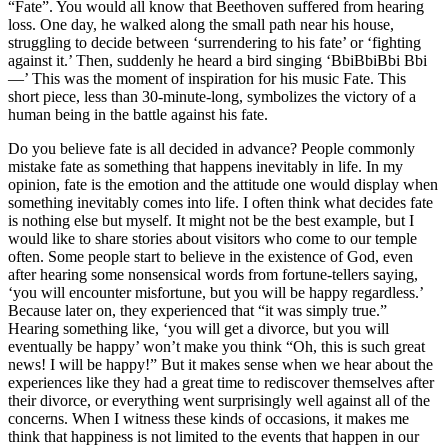
“Fate”. You would all know that Beethoven suffered from hearing
loss. One day, he walked along the small path near his house,
struggling to decide between ‘surrendering to his fate’ or ‘fighting
against it.’ Then, suddenly he heard a bird singing ‘BbiBbiBbi Bbi
—’
This was the moment of inspiration for his music Fate. This
short piece, less than 30-minute-long, symbolizes the victory of a
human being in the battle against his fate.
Do you believe fate is all decided in advance? People commonly
mistake fate as something that happens inevitably in life. In my
opinion, fate is the emotion and the attitude one would display when
something inevitably comes into life. I often think what decides fate
is nothing else but myself. It might not be the best example, but I
would like to share stories about visitors who come to our temple
often. Some people start to believe in the existence of God, even
after hearing some nonsensical words from fortune-tellers saying,
‘you will encounter misfortune, but you will be happy regardless.’
Because later on, they experienced that “it was simply true.”
Hearing something like, ‘you will get a divorce, but you will
eventually be happy’ won’t make you think “Oh, this is such great
news! I will be happy!” But it makes sense when we hear about the
experiences like they had a great time to rediscover themselves after
their divorce, or everything went surprisingly well against all of the
concerns. When I witness these kinds of occasions, it makes me
think that happiness is not limited to the events that happen in our