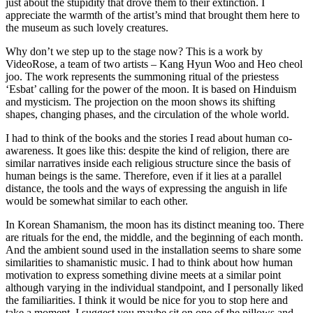
just about the stupidity that drove them to their extinction. I
appreciate the warmth of the artist’s mind that brought them here to
the museum as such lovely creatures.
Why don’t we step up to the stage now? This is a work by
VideoRose, a team of two artists – Kang Hyun Woo and Heo cheol
joo. The work represents the summoning ritual of the priestess
‘Esbat’ calling for the power of the moon. It is based on Hinduism
and mysticism. The projection on the moon shows its shifting
shapes, changing phases, and the circulation of the whole world.
I had to think of the books and the stories I read about human co-
awareness. It goes like this: despite the kind of religion, there are
similar narratives inside each religious structure since the basis of
human beings is the same. Therefore, even if it lies at a parallel
distance, the tools and the ways of expressing the anguish in life
would be somewhat similar to each other.
In Korean Shamanism, the moon has its distinct meaning too. There
are rituals for the end, the middle, and the beginning of each month.
And the ambient sound used in the installation seems to share some
similarities to shamanistic music. I had to think about how human
motivation to express something divine meets at a similar point
although varying in the individual standpoint, and I personally liked
the familiarities. I think it would be nice for you to stop here and
take a moment. I suggest you maybe sit on one of the pillows and