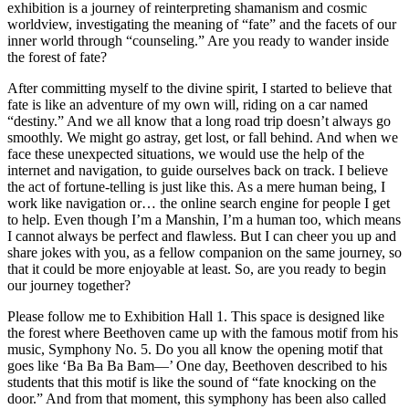
exhibition is a journey of reinterpreting shamanism and cosmic
worldview, investigating the meaning of “fate” and the facets of our
inner world through “counseling.” Are you ready to wander inside
the forest of fate?
After committing myself to the divine spirit, I started to believe that
fate is like an adventure of my own will, riding on a car named
“destiny.” And we all know that a long road trip doesn’t always go
smoothly. We might go astray, get lost, or fall behind. And when we
face these unexpected situations, we would use the help of the
internet and navigation, to guide ourselves back on track. I believe
the act of fortune-telling is just like this. As a mere human being, I
work like navigation or… the online search engine for people I get
to help. Even though I’m a Manshin, I’m a human too, which means
I cannot always be perfect and flawless. But I can cheer you up and
share jokes with you, as a fellow companion on the same journey, so
that it could be more enjoyable at least. So, are you ready to begin
our journey together?
Please follow me to Exhibition Hall 1. This space is designed like
the forest where Beethoven came up with the famous motif from his
music, Symphony No. 5. Do you all know the opening motif that
goes like ‘Ba Ba Ba Bam—’ One day, Beethoven described to his
students that this motif is like the sound of “fate knocking on the
door.” And from that moment, this symphony has been also called