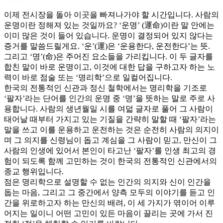
이제 전시장을 돌아 이곳을 빠져나가야 할 시간입니다. 사람의
운명이란 정해져 있는 것일까요? ‘운명’ (運命)이란 말 안에는
이미 많은 것이 들어 있습니다. 운명이 결정되어 있지 않다는
증거를 말씀드릴게요. ‘운’(運)은 ‘운용한다, 운전한다’는 뜻.
그리고 ‘명’(命)은 주어진 요소들을 가리킵니다. 이 두 글자를
합친 말이 바로 운명이고, 이것에 대한 답을 구하고자 하는 노
력이 바로 점술 또는 ‘명리학’으로 일컬어집니다.
한국의 전통적인 신관과 정신 철학에서는 명리학을 기조로
‘팔자’라는 단어를 인간의 운명 중 ‘명’을 뜻하는 말로 주로 사
용합니다. 사람의 생년월일 시를 여덟 글자로 풀어 그 사람이
태어날 때부터 가지고 있는 기질을 간략히 말할 때 ‘팔자’라는
말을 쓰고 이를 운용하고 운전하는 것은 순전히 사람의 의지이
며 그 의지를 신령님이 돕고 계심을 그 사람이 믿고, 만신이 그
사람의 인생에 있어서 본인이 타고난 ‘팔자’를 인생 최고의 경
험이 되도록 함께 고민하는 것이 한국의 전통적인 신관에서의
종교 행위입니다.
점은 명리학으로 설명할 수 없는 인간의 의지와 신이 인간을
돕는 마음, 그리고 그 중간에서 양측 모두의 이야기를 듣고 인
간을 위로하고자 하는 만신의 배려, 이 세 가지가 엮이어 이루
어지는 일이니 어떤 고민이 있든 마음이 끌리는 곳에 가서 진