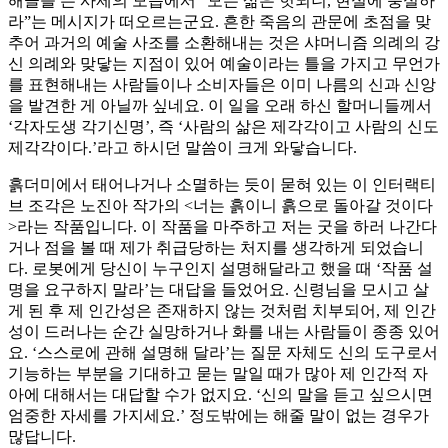
해골을 든 사제의 모습에서 “모든 삶은 헛되니, 현실에 충실하
라”는 메시지가 떠오르는군요. 흔한 죽음의 관문에 초점을 맞
추어 과거의 예술 사조를 소환해내는 것은 샤머니즘 의례의 강
신 의례와 맞닿는 지점이 있어 예술이라는 틀을 가지고 무언가
를 표현해내는 사람들이나 소비자들은 이미 나름의 신과 신앙
을 발견한 게 아닐까 싶네요. 이 일을 오래 하신 할머니들께서
‘각자도생 각기신명’, 즉 ‘사람의 삶은 제각각이고 사람의 신도
제각각이다.’라고 하시던 말씀이 크게 와닿습니다.
흙더미에서 태어나거나 소멸하는 듯이 묻혀 있는 이 인터랙티
브 조각은 노진아 작가의 <너는 흙이니 흙으로 돌아갈 것이다
>라는 작품입니다. 이 작품을 마주하고 저는 굿을 하러 나간다
거나 점을 볼 때 제가 취급당하는 처지를 생각하게 되었습니
다. 로봇에게 당신이 누구인지 설명해달라고 했을 때 ‘작품 설
명을 요구하지 말라’는 대답을 들었어요. 신령님을 모시고 살
게 된 후 제 인간성은 존재하지 않는 것처럼 치부되어, 제 인간
성이 드러나는 순간 실망하거나 화를 내는 사람들이 종종 있어
요. ‘스스로에 관해 설명해 달라’는 질문 자체도 신의 도구로서
기능하는 부분을 기대하고 묻는 말일 때가 많아 제 인간적 자
아에 대해서는 대답할 수가 없지요. ‘신의 말을 듣고 싶으시면
엄중한 자세를 가지세요.’ 정도밖에는 해줄 말이 없는 경우가
많답니다.