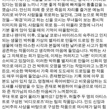
있다는 믿음을 느끼니 기분 좋게 작품에 빠져들어 황홀감을 느
꼈습니다. 만신의 의례 중 굿은 죽음의 자리를 즐거운 예능의
자리로 바꾸어 사람들을 위로하는 일인데, 그때 눈으로 목격한
것들―‘화경’이라고 하는 신을 모시는 무녀들이 보는 환시적
이미지와 음악, 사람들의 위로 등―이 떠올라 굿청에 나가서
기분 좋게 앉아 있을 때의 기억이 떠올랐어요.
코로나 팬더믹 이후, 오늘날 코로나 바이러스의 숙주라고 인지
되는 생물인 박쥐를 가상의 별자리로 만들어 드로잉 한 것도
생물에 대한 따스한 시각과 본질에 대한 날카로운 사고가 함께
공존하는 작품이라고 생각하여 마음에 들었습니다. 박쥐는 사
실 그 자체로는 죄가 없는데, 이제는 꺼려지고 ‘나쁜’ 이미지로
소비되고 있잖아요. 이러한 박쥐를 별자리로 만들어 신화의 영
역으로 데리고 간 건 박쥐의 오명을 벗기는 작업이라고 느꼈거
든요. 비슷한 맥락에서 가죽 위에 도도새의 드로잉을 한 작품
도 매우 마음에 들었습니다. 존재했었다는 기록 외에 아무 표
본도 남아 있지 않고, 멍청해서 죽어버렸다고 비웃음당하는 도
도새를 사랑받을 수 있는 존재로 복원하여 미술관으로 데리고
와 준 작가님의 따스한 마음씨가 느껴졌어요.
무대 위로 걸어 올라가 볼까요? 강현우, 허철주 두 명의 아티스
트로 구성된 ‘비디오로즈’라는 팀의 작품입니다. 인도 신앙과
신비주의 사상을 바탕으로 구성한 작품으로 여사제가 달의 힘