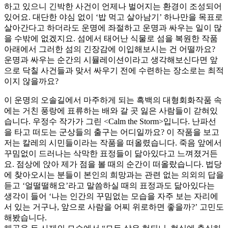
하고 있으니 긴박한 사건이 언제나 벌어지는 환경이 조성되어
있어요. 대단한 야심 없이 ‘밥 먹고 살아남기’ 하나만을 목표로
살아간다고 하더라도 운명에 좌절하고 운명과 싸우는 일이 많
을 수밖에 없겠지요. 섬에서 태어난 식물로 섬을 복원한 작품
아래에서 그러한 섬의 긴장감에 이입해보시는 건 어떨까요?
운명과 싸우는 순간의 시뮬레이션이라고 생각해보신다면 앞
으로 닥칠 사건들과 맞서 싸우기 전에 수련하는 장소로는 최적
이지 않을까요?
이 운명의 오솔길에서 마주하게 되는 흑백의 대형회화작품 속
에는 거친 풍랑에 표류하는 배와 갈 곳 잃은 사람들이 갇혀있
습니다. 우정수 작가가 그린 <Calm the Storm>입니다. 난파선
을 타고 떠도는 군상들의 출구는 어디일까요? 이 작품을 보고
저는 칼레의 시민들이라는 작품을 떠올렸습니다. 죽음 앞에서
꾸밈없이 드러나는 삭막한 표정들이 닮아있다고 느껴졌거든
요. 점상에 앉아 제가 점을 볼 때의 순간이 떠올랐습니다. 법당
에 찾아오시는 분들이 본인의 희망과는 관련 없는 의외의 답을
듣고 ‘얼떨떨해요’라고 말씀하실 때의 표정과도 닮아있다는
생각이 들어 ‘나는 인간의 꾸밈없는 모습을 자주 보는 자리에
서 있는 거구나, 앞으로 사람을 어찌 위로하면 좋을까?’ 고민도
해봤습니다.