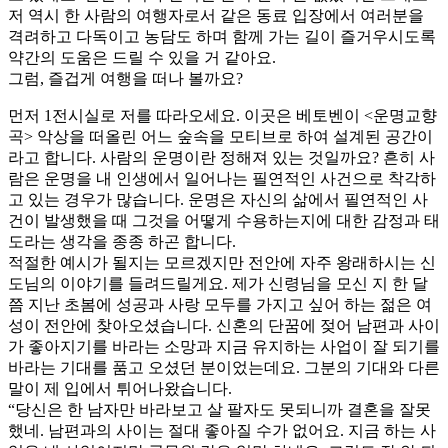
저 역시 한 사람의 여행자로서 같은 동료 입장에서 여러분을
격려하고 다독이고 농담도 하며 함께 가는 길이 즐거우시도록
약간의 도움은 드릴 수 있을 거 같아요.
그럼, 즐겁게 여행을 떠나 볼까요?
먼저 1전시실로 저를 따라오세요. 이곳은 베토벤이 <운명교향
곡> 악상을 떠올린 어느 숲속을 모티브로 하여 설계된 공간이
라고 합니다. 사람의 운명이란 정해져 있는 것일까요? 흔히 사
람은 운명을 내 인생에서 일어나는 필연적인 사건으로 착각하
고 있는 경우가 많습니다. 운명은 자신의 삶에서 필연적인 사
건이 발생했을 때 그것을 어떻게 수용하는지에 대한 감정과 태
도라는 생각을 종종 하곤 합니다.
적절한 예시가 될지는 모르겠지만 전안에 자주 왕래하시는 신
도님의 이야기를 들려드릴게요. 제가 신령님을 모신 지 한 달
쯤 지난 초봄에 성공과 사랑 모두를 가지고 싶어 하는 젊은 여
성이 전안에 찾아오셨습니다. 신혼의 단꿈에 젖어 남편과 사이
가 좋아지기를 바라는 소망과 지금 유지하는 사업이 잘 되기를
바라는 기대를 품고 오셨던 분이었는데요. 그분의 기대와 다른
말이 제 입에서 튀어나왔습니다.
“당신은 한 남자만 바라보고 살 팔자도 못되니까 결혼을 잘못
했네. 남편과의 사이는 절대 좋아질 수가 없어요. 지금 하는 사