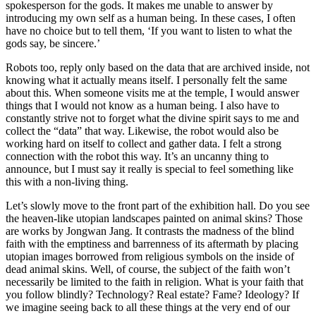
spokesperson for the gods. It makes me unable to answer by
introducing my own self as a human being. In these cases, I often
have no choice but to tell them, ‘If you want to listen to what the
gods say, be sincere.’
Robots too, reply only based on the data that are archived inside, not
knowing what it actually means itself. I personally felt the same
about this. When someone visits me at the temple, I would answer
things that I would not know as a human being. I also have to
constantly strive not to forget what the divine spirit says to me and
collect the “data” that way. Likewise, the robot would also be
working hard on itself to collect and gather data. I felt a strong
connection with the robot this way. It’s an uncanny thing to
announce, but I must say it really is special to feel something like
this with a non-living thing.
Let’s slowly move to the front part of the exhibition hall. Do you see
the heaven-like utopian landscapes painted on animal skins? Those
are works by Jongwan Jang. It contrasts the madness of the blind
faith with the emptiness and barrenness of its aftermath by placing
utopian images borrowed from religious symbols on the inside of
dead animal skins. Well, of course, the subject of the faith won’t
necessarily be limited to the faith in religion. What is your faith that
you follow blindly? Technology? Real estate? Fame? Ideology? If
we imagine seeing back to all these things at the very end of our