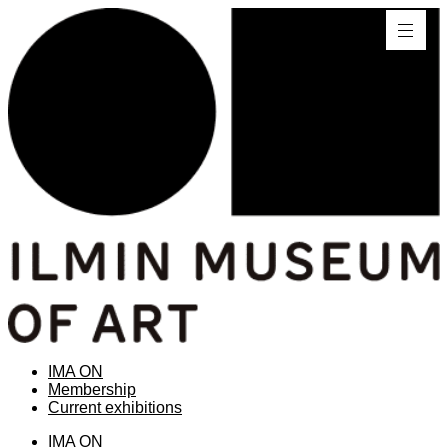
IMA ON
Membership
Current exhibitions
IMA ON