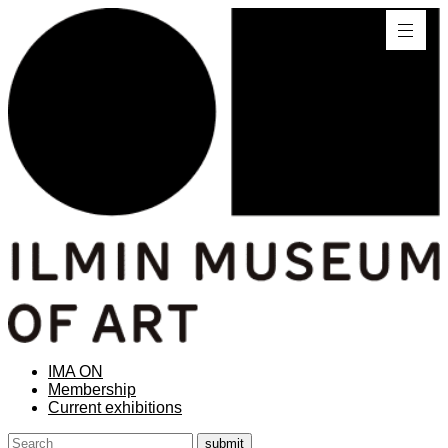
IMA ON
Membership
Current exhibitions