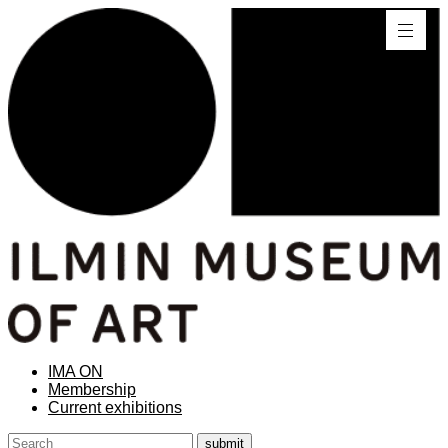
IMA ON
Membership
Current exhibitions